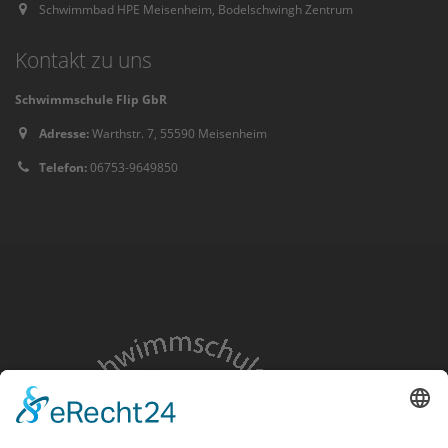
Schwimmbad HPE Meisenheim, Bodelschwingh Zentrum
Kontakt zu uns
Schwimmschule Flip GbR
Adresse:
Warthstr. 7, 55590 Meisenheim
Telefon:
06753-9649850