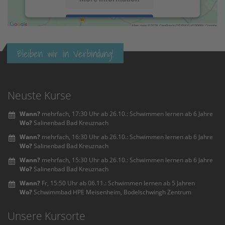
Accept
powered by
Usercentrics Consent
Bleiben wir in Verbindung!
Management Platform
&
eRecht24
Neuste Kurse
Wann?
mehrfach, 17:30 Uhr ab 26.10.: Schwimmen lernen ab 6 Jahre
Wo?
Salinenbad Bad Kreuznach
Wann?
mehrfach, 16:30 Uhr ab 26.10.: Schwimmen lernen ab 6 Jahre
Wo?
Salinenbad Bad Kreuznach
Wann?
mehrfach, 15:30 Uhr ab 26.10.: Schwimmen lernen ab 6 Jahre
Wo?
Salinenbad Bad Kreuznach
Wann?
Fr, 15:50 Uhr ab 06.11.: Schwimmen lernen ab 5 Jahren
Wo?
Schwimmbad HPE Meisenheim, Bodelschwingh Zentrum
Unsere Kursorte