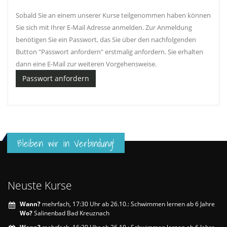
Sobald Sie an einem unserer Kurse teilgenommen haben können
Sie sich mit Ihrer E-Mail Adresse anmelden. Zur Anmeldung
benötigen Sie ein Passwort, das Sie über den nachfolgenden
Button "Passwort anfordern" erstmalig anfordern. Sie erhalten
dann eine E-Mail zur weiteren Vorgehensweise.
Passwort anfordern
Bleiben wir in Verbindung!
Neuste Kurse
Wann?
mehrfach, 17:30 Uhr ab 26.10.: Schwimmen lernen ab 6 Jahre
Wo?
Salinenbad Bad Kreuznach