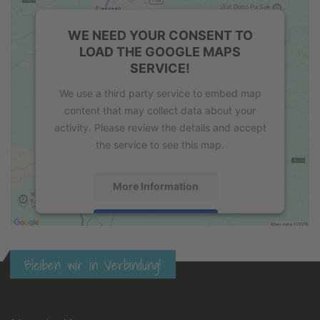
WE NEED YOUR CONSENT TO
LOAD THE GOOGLE MAPS
SERVICE!
We use a third party service to embed map
content that may collect data about your
activity. Please review the details and accept
the service to see this map.
More Information
Accept
powered by
Usercentrics Consent
Bleiben wir in Verbindung!
Management Platform
&
eRecht24