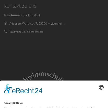
Kontakt zu uns
Schwimmschule Flip GbR
Adresse:
Warthstr. 7, 55590 Meisenheim
Telefon:
06753-9649850