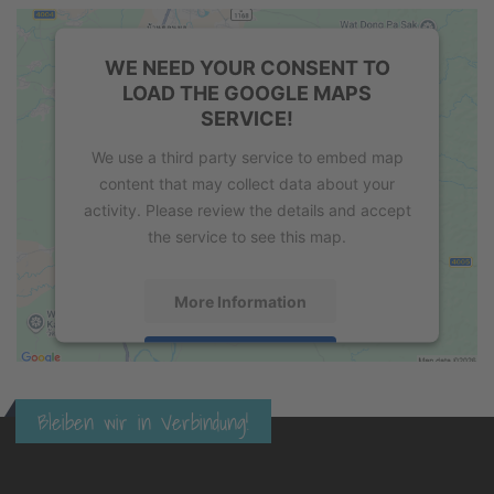
WE NEED YOUR CONSENT TO
LOAD THE GOOGLE MAPS
SERVICE!
We use a third party service to embed map
content that may collect data about your
activity. Please review the details and accept
the service to see this map.
More Information
Accept
powered by
Usercentrics Consent
Bleiben wir in Verbindung!
Management Platform
&
eRecht24