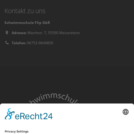
Kontakt zu uns
Schwimmschule Flip GbR
Adresse:
Warthstr. 7, 55590 Meisenheim
Telefon:
06753-9649850