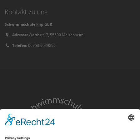
Kontakt zu uns
Schwimmschule Flip GbR
Adresse:
Warthstr. 7, 55590 Meisenheim
Telefon:
06753-9649850