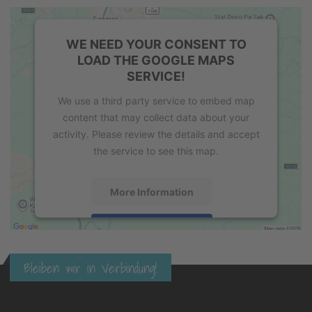
WE NEED YOUR CONSENT TO
LOAD THE GOOGLE MAPS
SERVICE!
We use a third party service to embed map
content that may collect data about your
activity. Please review the details and accept
the service to see this map.
More Information
Accept
powered by
Usercentrics Consent
Bleiben wir in Verbindung!
Management Platform
&
eRecht24