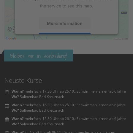
the service to see this map.
More Information
Accept
powered by
Usercentrics Consent
Bleiben wir in Verbindung!
Management Platform
&
eRecht24
Neuste Kurse
Wann?
mehrfach, 17:30 Uhr ab 26.10.: Schwimmen lernen ab 6 Jahre
Wo?
Salinenbad Bad Kreuznach
Wann?
mehrfach, 16:30 Uhr ab 26.10.: Schwimmen lernen ab 6 Jahre
Wo?
Salinenbad Bad Kreuznach
Wann?
mehrfach, 15:30 Uhr ab 26.10.: Schwimmen lernen ab 6 Jahre
Wo?
Salinenbad Bad Kreuznach
Wann?
Fr, 15:50 Uhr ab 06.11.: Schwimmen lernen ab 5 Jahren