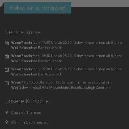
powered by
Usercentrics Consent
Bleiben wir in Verbindung!
Management Platform
&
eRecht24
Neuste Kurse
Wann?
mehrfach, 17:30 Uhr ab 26.10.: Schwimmen lernen ab 6 Jahre
Wo?
Salinenbad Bad Kreuznach
Wann?
mehrfach, 16:30 Uhr ab 26.10.: Schwimmen lernen ab 6 Jahre
Wo?
Salinenbad Bad Kreuznach
Wann?
mehrfach, 15:30 Uhr ab 26.10.: Schwimmen lernen ab 6 Jahre
Wo?
Salinenbad Bad Kreuznach
Wann?
Fr, 15:50 Uhr ab 06.11.: Schwimmen lernen ab 5 Jahren
Wo?
Schwimmbad HPE Meisenheim, Bodelschwingh Zentrum
Unsere Kursorte
Crucenia Thermen
Diakonie Bad Kreuznach