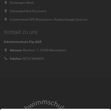
Dreiburgen-Klinik
Salinenbad Bad Kreuznach
Schwimmbad HPE Meisenheim, Bodelschwingh Zentrum
Kontakt zu uns
Schwimmschule Flip GbR
Adresse:
Warthstr. 7, 55590 Meisenheim
Telefon:
06753-9649850